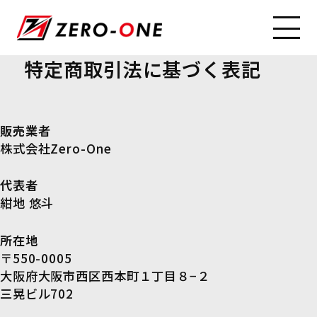
特
定
商
取
引
法
に
基
づ
く
表
記
販売業者
株式会社Zero-One
代表者
紺地 悠斗
所在地
〒550-0005
大阪府大阪市西区西本町１丁目８−２
三晃ビル702